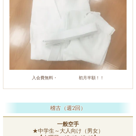
入会費無料・ 初月半額！！
稽古（週2回）
一般空手
★中学生～大人向け（男女）