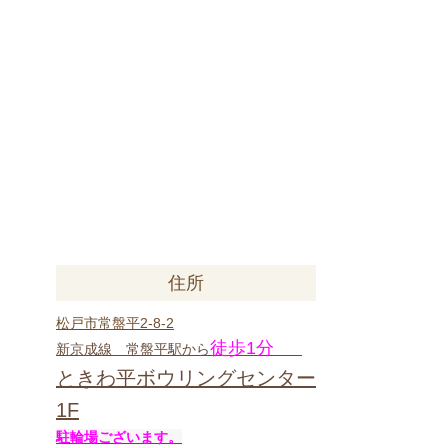
住所
松戸市常盤平2-8-2
徒歩1分
新京成線 常盤平駅から
ときわ平ボウリングセンター
1F
駐輪場ございます。