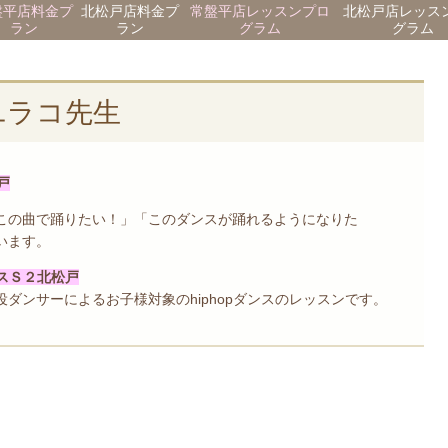
盤平店料金プ
北松戸店料金プ
常盤平店レッスンプロ
北松戸店レッス
ラン
ラン
グラム
グラム
ユラコ先生
戸
この曲で踊りたい！」「このダンスが踊れるようになりた
います。
ンスＳ２北松戸
ダンサーによるお子様対象のhiphopダンスのレッスンです。